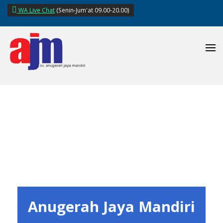
Skip to main content
WA Live Chat
(Senin-Jum'at 09.00-20.00)
Anugerah Jaya Mandiri