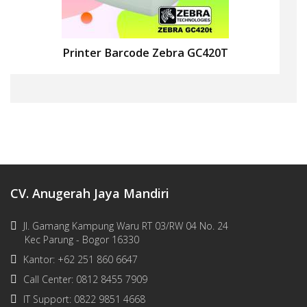
Printer Barcode Zebra GC420T
CV. Anugerah Jaya Mandiri
Jl. Gamang Kampung Waru RT 03/RW 04 No. 24
Kec Parung - Bogor 16330
Kantor: +62 251 860 6647
Call Center: 0812 8455 7909
IT Support: 0822 9851 4668